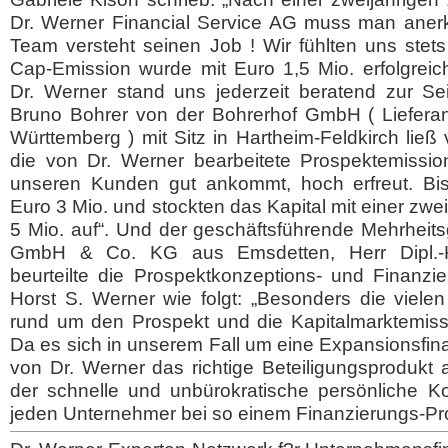
Dr. Werner Financial Service AG muss man aner
Team versteht seinen Job ! Wir fühlten uns stets
Cap-Emission wurde mit Euro 1,5 Mio. erfolgreich
Dr. Werner stand uns jederzeit beratend zur Sei
Bruno Bohrer von der Bohrerhof GmbH ( Liefera
Württemberg ) mit Sitz in Hartheim-Feldkirch ließ 
die von Dr. Werner bearbeitete Prospektemissio
unseren Kunden gut ankommt, hoch erfreut. Bish
Euro 3 Mio. und stockten das Kapital mit einer zwe
5 Mio. auf“. Und der geschäftsführende Mehrheit
GmbH & Co. KG aus Emsdetten, Herr Dipl.-K
beurteilte die Prospektkonzeptions- und Finanzi
Horst S. Werner wie folgt: „Besonders die vielen
rund um den Prospekt und die Kapitalmarktemissi
Da es sich in unserem Fall um eine Expansionsfin
von Dr. Werner das richtige Beteiligungsprodukt a
der schnelle und unbürokratische persönliche Ko
jeden Unternehmer bei so einem Finanzierungs-Proje