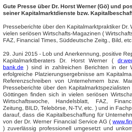
Gute Presse über Dr. Horst Werner (Gö) und pos
seiner Kapitalmarktdienste bzw. Kapitalbeschaf
Presseberichte über den Kapitalmarktpraktiker Dr. 
vielen seriösen Wirtschafts-Magazinen ( Wirtschaf
FAZ, Financial Times, Süddeutsche Zeitg., Bild, etc.
29. Juni 2015 - Lob und Anerkennung, positive Rep
Kapitalmarktberaters Dr. Horst Werner (
dr.we
bank.de
) sind in zahlreichen Berichten in der 
erfolgreiche Platzierungsergebnisse am Kapitalmar
Referenzschreiben von Unternehmern bzw. Man
Presseberichte über den Kapitalmarktspezialisten
Göttingen finden sich in vielen seriösen Wirtsc
Wirtschaftswoche, Handelsblatt, FAZ, Financ
Zeitung, BILD, Telebörse, N-TV, etc. ) und in Fachp
darauf, dass die Kapitalbeschaffung für Unterneh
von der Dr. Werner Financial Service AG (
www.fi
) zuverlässig professionell umgesetzt und unkom