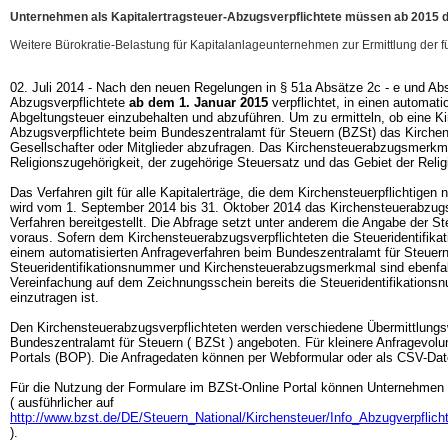
Unternehmen als Kapitalertragsteuer-Abzugsverpflichtete müssen ab 2015 di
Weitere Bürokratie-Belastung für Kapitalanlageunternehmen zur Ermittlung der f
02. Juli 2014 - Nach den neuen Regelungen in § 51a Absätze 2c - e und Abs
Abzugsverpflichtete
ab dem 1. Januar 2015
verpflichtet, in einen automat
Abgeltungsteuer einzubehalten und abzuführen. Um zu ermitteln, ob eine Kirc
Abzugsverpflichtete beim Bundeszentralamt für Steuern (BZSt) das Kirch
Gesellschafter oder Mitglieder abzufragen. Das Kirchensteuerabzugsmerkmal
Religionszugehörigkeit, der zugehörige Steuersatz und das Gebiet der Reli
Das Verfahren gilt für alle Kapitalerträge, die dem Kirchensteuerpflichtige
wird vom 1. September 2014 bis 31. Oktober 2014 das Kirchensteuerabzug
Verfahren bereitgestellt. Die Abfrage setzt unter anderem die Angabe der S
voraus. Sofern dem Kirchensteuerabzugsverpflichteten die Steueridentifikat
einem automatisierten Anfrageverfahren beim Bundeszentralamt für Steuern
Steueridentifikationsnummer und Kirchensteuerabzugsmerkmal sind ebenfal
Vereinfachung auf dem Zeichnungsschein bereits die
Steueridentifikations
einzutragen ist.
Den Kirchensteuerabzugsverpflichteten werden verschiedene Übermittlung
Bundeszentralamt für Steuern ( BZSt ) angeboten. Für kleinere Anfragevol
Portals (BOP). Die Anfragedaten können per Webformular oder als CSV-Dat
Für die Nutzung der Formulare im BZSt-Online Portal können Unternehmen 
( ausführlicher auf
http://www.bzst.de/DE/Steuern_National/Kirchensteuer/Info_Abzugverpflich
).