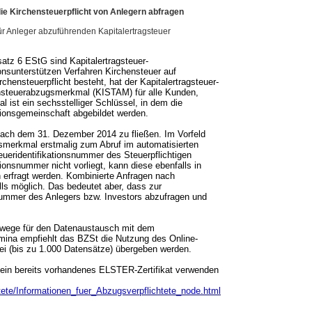
e Kirchensteuerpflicht von Anlegern abfragen
ür Anleger abzuführenden Kapitalertragsteuer
atz 6 EStG sind Kapitalertragsteuer-
ionsunterstützen Verfahren Kirchensteuer auf
hensteuerpflicht besteht, hat der Kapitalertragsteuer-
ensteuerabzugsmerkmal (KISTAM) für alle Kunden,
 ist ein sechsstelliger Schlüssel, in dem die
gionsgemeinschaft abgebildet werden.
n nach dem 31. Dezember 2014 zu fließen. Im Vorfeld
smerkmal erstmalig zum Abruf im automatisierten
teueridentifikationsnummer des Steuerpflichtigen
ionsnummer nicht vorliegt, kann diese ebenfalls in
 erfragt werden. Kombinierte Anfragen nach
ls möglich. Das bedeutet aber, dass zur
nummer des Anlegers bzw. Investors abzufragen und
swege für den Datenaustausch mit dem
umina empfiehlt das BZSt die Nutzung des Online-
ei (bis zu 1.000 Datensätze) übergeben werden.
ein bereits vorhandenes ELSTER-Zertifikat verwenden
tete/Informationen_fuer_Abzugsverpflichtete_node.html