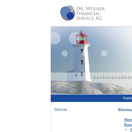
Kapit
Sitema
Sitemap
Ho
Kon
A