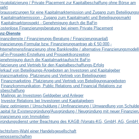
rivatplatzierung / Private Placement zur Kapitalbeschaffung ohne Börse am
markt
oraussetzungen für eine Kapitalmarktemission und Zugang zum Beteiligungs
Kapitalmarktemission - Zugang zum Kapitalmarkt und Beteiligungsmarkt
Kapitalmarktprospekt - Genehmigung durch die BaFin
ostenlose Finanzierungsberatung bei einem Private Placement
anz-Dienste
inanzdienste / Finanzierungs-Beratung / Finanzierungsanlaß
inanzierungs-Formular bzw. Finanzierungsantrag ab € 50.000,-
nternehmensfinanzierung ohne Bankkredite / alternative Finanzierungsmodell
aFin-Prospekt-Erstellung und Prospektkonzeption
enehmigung durch die Kapitalmarktaufsicht BaFin
latzierung und Vertrieb für den Kapitalbeschaffungs-Erfolg
erkauf von Beteiligungs-Angeboten an Investoren und Kapitalgeber
inanzmarketing, Platzierung und Vertrieb von Beteiligungen
Finanzmarketing, Platzierung und Vertrieb von Beteiligungsangeboten
Finanzkommunikation, Public Relations und Financial Relations zur
ätsbeschaffung
Mailings an Investoren,Geldgeber und Anleger
Investor Relations bei Investoren und Kapitalgebern
ilanz optimieren / Umschuldung / Umfinanzierung / Umwandlung von Schuld
apital für Existenzgründung/Ausgründung / Neugründung mit neuer Finanzier
inanzierung von Immobilien
ründungsdienst unter Beachtung des KAGB (Vorrats-KG, GmbH, AG, GmbH
echtsform-Wahl einer Handelsgesellschaft
enossenschaften