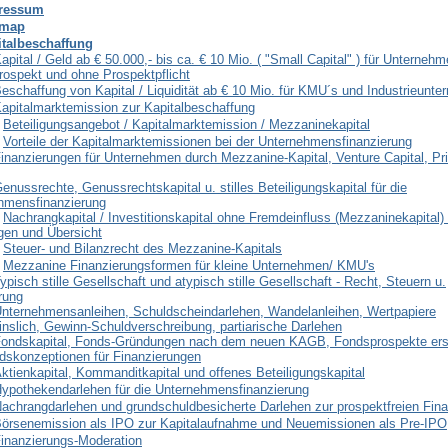
ressum
emap
italbeschaffung
apital / Geld ab € 50.000,- bis ca. € 10 Mio. ( "Small Capital" ) für Unterneh
rospekt und ohne Prospektpflicht
eschaffung von Kapital / Liquidität ab € 10 Mio. für KMU´s und Industrieunt
apitalmarktemission zur Kapitalbeschaffung
Beteiligungsangebot / Kapitalmarktemission / Mezzaninekapital
Vorteile der Kapitalmarktemissionen bei der Unternehmensfinanzierung
inanzierungen für Unternehmen durch Mezzanine-Kapital, Venture Capital, Pr
enussrechte, Genussrechtskapital u. stilles Beteiligungskapital für die
hmensfinanzierung
Nachrangkapital / Investitionskapital ohne Fremdeinfluss (Mezzaninekapital) 
gen und Übersicht
Steuer- und Bilanzrecht des Mezzanine-Kapitals
Mezzanine Finanzierungsformen für kleine Unternehmen/ KMU's
ypisch stille Gesellschaft und atypisch stille Gesellschaft - Recht, Steuern u.
rung
nternehmensanleihen, Schuldscheindarlehen, Wandelanleihen, Wertpapiere
inslich, Gewinn-Schuldverschreibung, partiarische Darlehen
ondskapital, Fonds-Gründungen nach dem neuen KAGB, Fondsprospekte erst
dskonzeptionen für Finanzierungen
ktienkapital, Kommanditkapital und offenes Beteiligungskapital
ypothekendarlehen für die Unternehmensfinanzierung
achrangdarlehen und grundschuldbesicherte Darlehen zur prospektfreien Fin
örsenemission als IPO zur Kapitalaufnahme und Neuemissionen als Pre-IPO
inanzierungs-Moderation