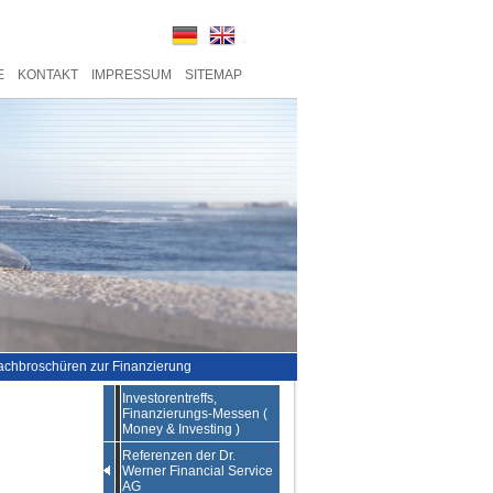
E
KONTAKT
IMPRESSUM
SITEMAP
achbroschüren zur Finanzierung
Investorentreffs,
Finanzierungs-Messen (
Money & Investing )
Referenzen der Dr.
Werner Financial Service
AG