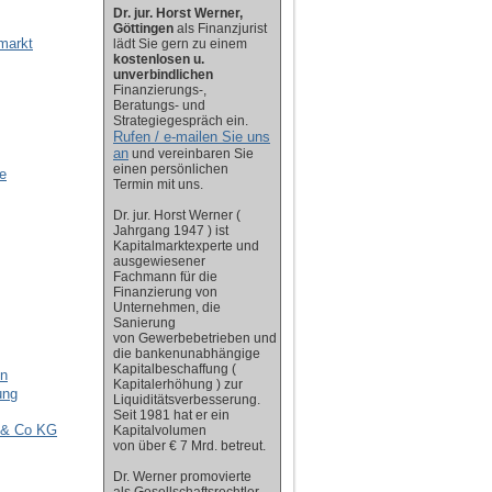
Dr. jur. Horst Werner,
Göttingen
als Finanzjurist
markt
lädt Sie gern zu einem
kostenlosen u.
unverbindlichen
Finanzierungs-,
Beratungs- und
Strategiegespräch ein.
Rufen / e-mailen Sie uns
an
und vereinbaren Sie
einen persönlichen
e
Termin mit uns.
Dr. jur. Horst Werner (
Jahrgang 1947 ) ist
Kapitalmarktexperte und
ausgewiesener
Fachmann für die
Finanzierung von
Unternehmen, die
Sanierung
von Gewerbebetrieben und
die bankenunabhängige
Kapitalbeschaffung (
en
Kapitalerhöhung ) zur
ung
Liquiditätsverbesserung.
Seit 1981 hat er ein
 & Co KG
Kapitalvolumen
von über € 7 Mrd. betreut.
Dr. Werner promovierte