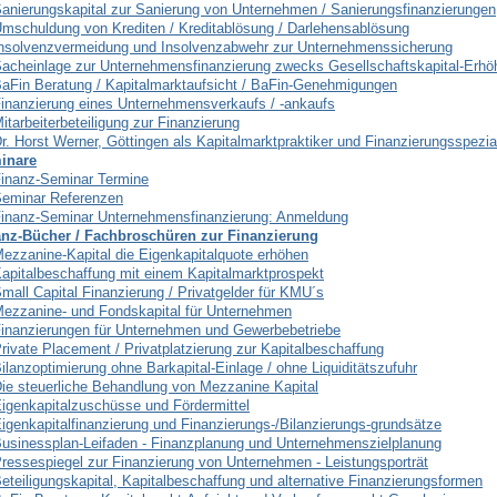
anierungskapital zur Sanierung von Unternehmen / Sanierungsfinanzierungen
mschuldung von Krediten / Kreditablösung / Darlehensablösung
nsolvenzvermeidung und Insolvenzabwehr zur Unternehmenssicherung
acheinlage zur Unternehmensfinanzierung zwecks Gesellschaftskapital-Erh
aFin Beratung / Kapitalmarktaufsicht / BaFin-Genehmigungen
inanzierung eines Unternehmensverkaufs / -ankaufs
itarbeiterbeteiligung zur Finanzierung
r. Horst Werner, Göttingen als Kapitalmarktpraktiker und Finanzierungsspezial
inare
inanz-Seminar Termine
eminar Referenzen
inanz-Seminar Unternehmensfinanzierung: Anmeldung
anz-Bücher / Fachbroschüren zur Finanzierung
ezzanine-Kapital die Eigenkapitalquote erhöhen
apitalbeschaffung mit einem Kapitalmarktprospekt
mall Capital Finanzierung / Privatgelder für KMU´s
ezzanine- und Fondskapital für Unternehmen
inanzierungen für Unternehmen und Gewerbebetriebe
rivate Placement / Privatplatzierung zur Kapitalbeschaffung
ilanzoptimierung ohne Barkapital-Einlage / ohne Liquiditätszufuhr
ie steuerliche Behandlung von Mezzanine Kapital
igenkapitalzuschüsse und Fördermittel
igenkapitalfinanzierung und Finanzierungs-/Bilanzierungs-grundsätze
usinessplan-Leifaden - Finanzplanung und Unternehmenszielplanung
ressespiegel zur Finanzierung von Unternehmen - Leistungsporträt
eteiligungskapital, Kapitalbeschaffung und alternative Finanzierungsformen