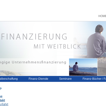
HOM
albeschaffung
Finanz-Dienste
Seminare
Finanz-Bücher / F
p
me
takt
nfahrt