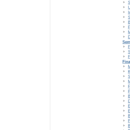
S
U
I
S
B
F
M
D
Sem
F
S
F
Fin
M
K
S
M
F
P
B
D
E
E
B
P
B