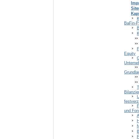
Imp
Sit
Kap
K
BaFin-P
B
K
F
Equity
G
Unterne
Grundla
T
Bilanzie
U
festverz
F
und Fon
A
H
N
B
F