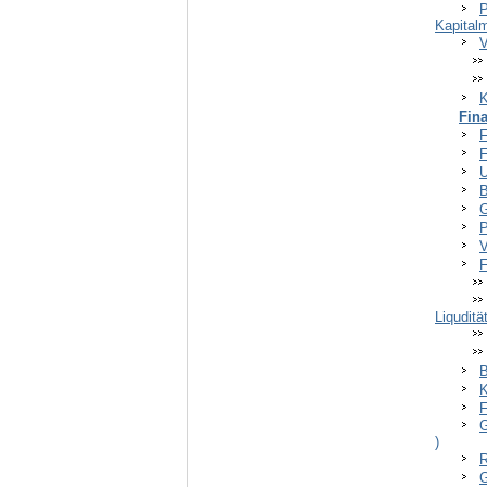
P
Kapital
V
K
Fin
F
F
U
B
G
P
V
F
Liqudit
B
K
F
G
)
R
G