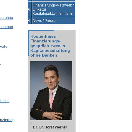
Finanzierungs-Netzwerk /
Links zu
Kapitalmarktteilnehmern
men ohne
News / Presse
ernehmen
Kostenfreies
Finanzierungs-
gespräch zwecks
ivate
Kapitalbeschaffung
ohne Banken
-
ellen
anzierung
-
Dr. jur. Horst Werner